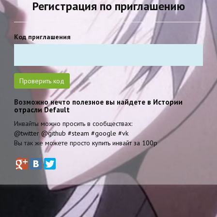
Регистрация по приглашению
Код приглашения
Возможно нечто полезное вы найдете в
Истории
отрасли Default
Инвайты можно просить в сообществах:
@twitter
@github
#steam
#google
#vk
Вы так же можете просто
купить инвайт за 100р