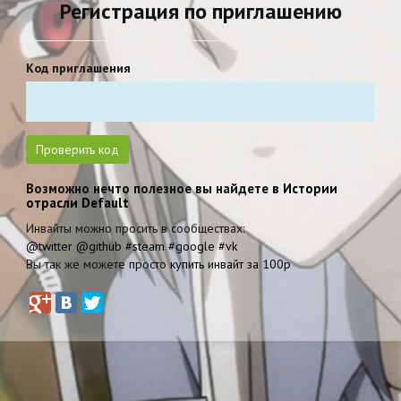
Регистрация по приглашению
Код приглашения
Возможно нечто полезное вы найдете в
Истории
отрасли Default
Инвайты можно просить в сообществах:
@twitter
@github
#steam
#google
#vk
Вы так же можете просто
купить инвайт за 100р