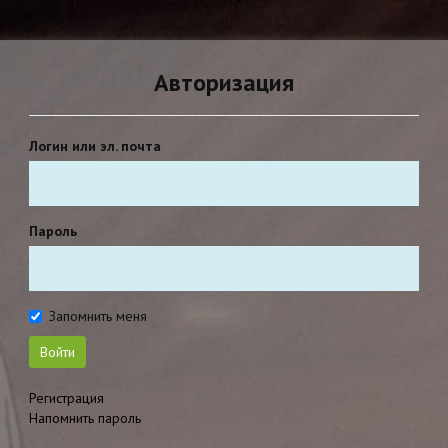
Авторизация
Логин или эл. почта
Пароль
Запомнить меня
Войти
Регистрация
Напомнить пароль